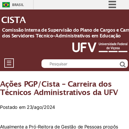
BRASIL
Simplifique!
CISTA
Comunica BR
Comissão Interna de Supervisão do Plano de Cargos e Carr
Participe
dos Servidores Técnico-Administrativos em Educação
Acesso à informação
Legislação
Canais
☰
Ações PGP/Cista – Carreira dos
Técnicos Administrativos da UFV
Postado em 23/ago/2024
Atualmente a Pró-Reitora de Gestão de Pessoas propôs